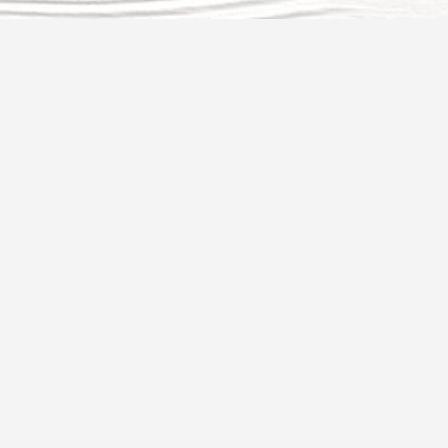
YÜCEL ALÜMINYUM KATALOG
TASARIMI
Yücel Alüminyum için hazırladığımız katalog ve broşür
tasarımı.
3
BEĞEN :
2492
GÖRÜNTÜLENME :
Yücel Alüminyum
FIRMA :