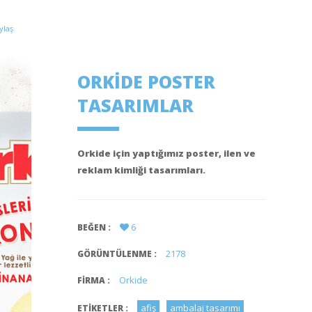
ylaş
ORKIDE POSTER
TASARIMLAR
Orkide için yaptığımız poster, ilen ve
reklam kimliği tasarımları.
6
BEĞEN :
2178
GÖRÜNTÜLENME :
Orkide
FIRMA :
afiş
ambalaj tasarımı
ETIKETLER :