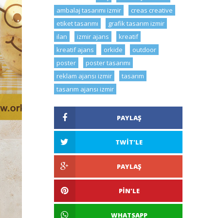
ambalaj tasarımı izmir
creas creative
etiket tasarımı
grafik tasarım izmir
ilan
izmir ajans
kreatif
kreatif ajans
orkide
outdoor
poster
poster tasarımı
reklam ajansı izmir
tasarım
tasarım ajansı izmir
PAYLAŞ
TWIT'LE
PAYLAŞ
PIN'LE
WHATSAPP