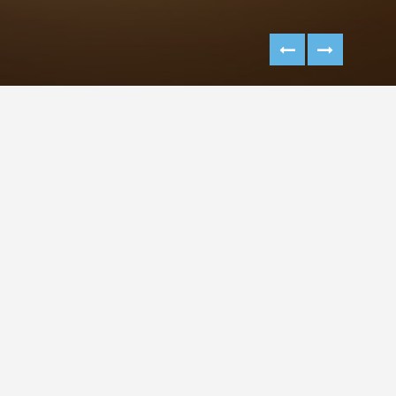
OGAŞ LOKUM KUTUSU
TASARIMI
Lokum üretiminde Türkiye lideri Ogaş Şekerlemenin yeni
ürünü bitter çikolatalı muz & portakal aromalı lokum için
yaptığımız lokum kutusu ambalaj tasarımı.