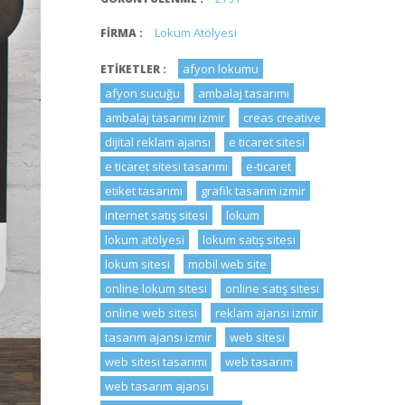
Lokum Atölyesi
FIRMA :
afyon lokumu
ETIKETLER :
afyon sucuğu
ambalaj tasarımı
ambalaj tasarımı izmir
creas creative
dijital reklam ajansı
e ticaret sitesi
e ticaret sitesi tasarımı
e-ticaret
etiket tasarımı
grafik tasarım izmir
internet satış sitesi
lokum
lokum atölyesi
lokum satış sitesi
lokum sitesi
mobil web site
online lokum sitesi
online satış sitesi
online web sitesi
reklam ajansı izmir
tasarım ajansı izmir
web sitesi
web sitesi tasarımı
web tasarım
web tasarım ajansı