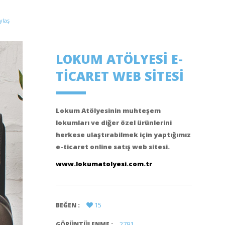
ylaş
LOKUM ATÖLYESI E-
TICARET WEB SITESI
Lokum Atölyesinin muhteşem
lokumları ve diğer özel ürünlerini
herkese ulaştırabilmek için yaptığımız
e-ticaret online satış web sitesi.
www.lokumatolyesi.com.tr
15
BEĞEN :
2791
GÖRÜNTÜLENME :