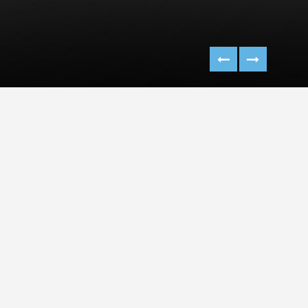
KURU MEYVE AMBALAJ
TASARIMI
Wholesome Gourmet markası için tasarladığımız kuru
meyve paket ambalaj tasarımı