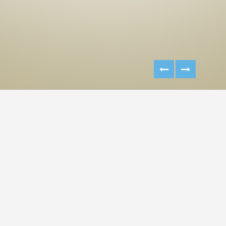
KEDI MAMASI AMBALAJ
TASARIMI
Türkiye'nin lider pet food mama üreticisi Normpati
firmasının yeni markası Paunchy kedi maması ambalaj