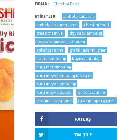
Cheshni Food
FIRMA :
ambalaj tasarımı
ETIKETLER :
ambalaj tasarımı izmir
cheshni food
creas creative
doypack ambalaj
doypack ambalaj tasarımı
etiket tasarımı
grafik tasarım izmir
hurma ambalajı
kayısı ambalajı
kuru incir ambalajı
kuru meyve ambalaj tasarımı
kuru meyve ambalajı
kuru meyve paketi
paket tasarımı
reklam ajansı izmir
tasarım ajansı izmir
PAYLAŞ
TWIT'LE