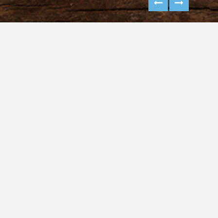
CAFEKEYF CAPPUCCINO
AMBALAJ TASARIMI
Cafekeyfin yeni ürünleri şekerli ve şekersiz
cappuccino ambalaj tasarımları
13
BEĞEN :
3045
GÖRÜNTÜLENME :