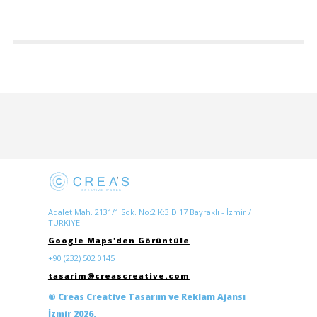
Adalet Mah. 2131/1 Sok. No:2 K:3 D:17 Bayraklı - İzmir /
TURKİYE
Google Maps'den Görüntüle
+90 (232) 502 0145
tasarim@creascreative.com
® Creas Creative Tasarım ve Reklam Ajansı
İzmir 2026.