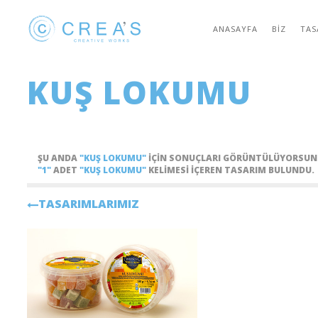
ANASAYFA
BIZ
TAS
KUŞ LOKUMU
ŞU ANDA
"KUŞ LOKUMU"
IÇIN SONUÇLARI GÖRÜNTÜLÜYORSUN
"1"
ADET
"KUŞ LOKUMU"
KELIMESI IÇEREN TASARIM BULUNDU.
TASARIMLARIMIZ