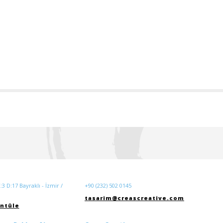
3 D:17 Bayraklı - İzmir /
+90 (232) 502 0145
tasarim@creascreative.com
ntüle