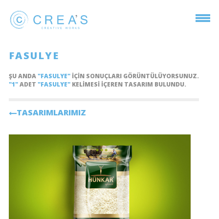
FASULYE
ŞU ANDA
"FASULYE"
IÇIN SONUÇLARI GÖRÜNTÜLÜYORSUNUZ.
"1"
ADET
"FASULYE"
KELIMESI IÇEREN TASARIM BULUNDU.
TASARIMLARIMIZ