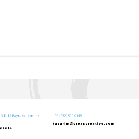
3 D:17 Bayraklı - İzmir /
+90 (232) 502 0145
tasarim@creascreative.com
ntüle