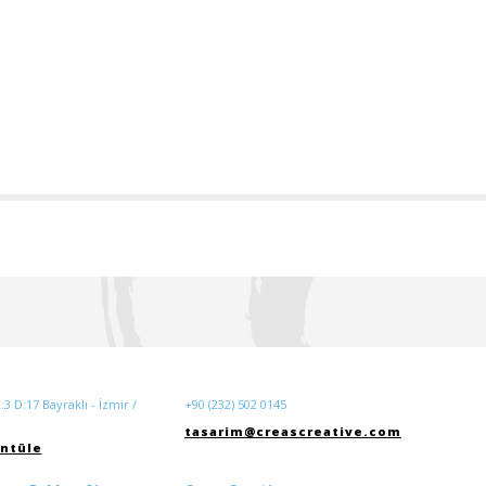
3 D:17 Bayraklı - İzmir /
+90 (232) 502 0145
tasarim@creascreative.com
ntüle