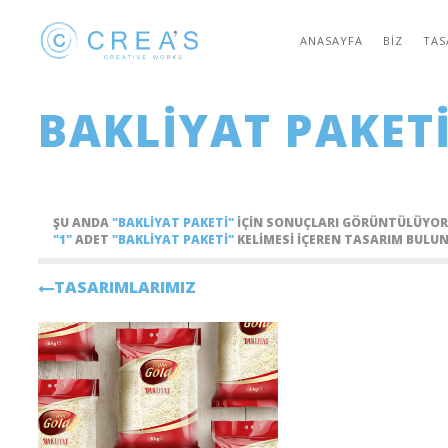
ANASAYFA
BIZ
TAS
BAKLIYAT PAKET
ŞU ANDA
"BAKLIYAT PAKETI"
IÇIN SONUÇLARI GÖRÜNTÜLÜYO
"1"
ADET
"BAKLIYAT PAKETI"
KELIMESI IÇEREN TASARIM BULU
TASARIMLARIMIZ