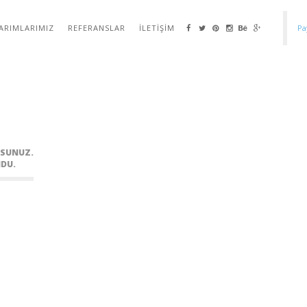
ARIMLARIMIZ
REFERANSLAR
İLETIŞIM
Pa
I
RSUNUZ.
NDU.